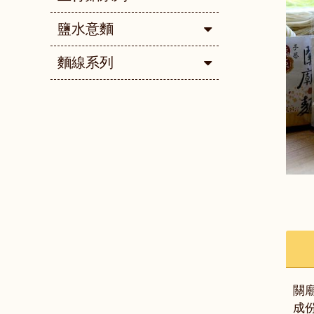
鹽水意麵
麵線系列
關廟
成