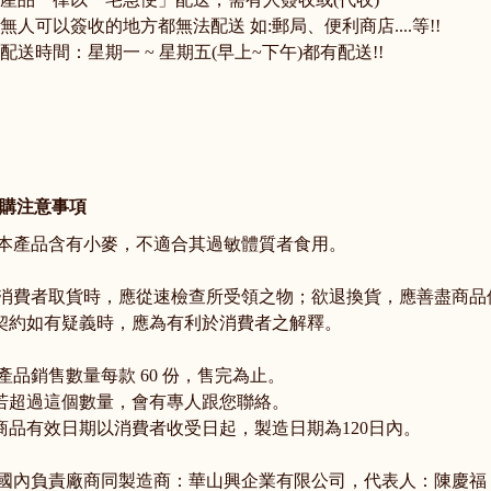
 無人可以簽收的地方都無法配送 如:郵局、便利商店....等!!
 配送時間：星期一 ~ 星期五(早上~下午)都有配送!!
購注意事項
. 本產品含有小麥，不適合其過敏體質者食用。
. 消費者取貨時，應從速檢查所受領之物；欲退換貨，應善盡商
約如有疑義時，應為有利於消費者之解釋。
. 產品銷售數量每款 60 份，售完為止。
超過這個數量，會有專人跟您聯絡。
品有效日期以消費者收受日起，製造日期為120日內。
. 國內負責廠商同製造商：華山興企業有限公司，代表人：陳慶