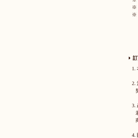
※
※
訂
1
2
契
3
若
商
4