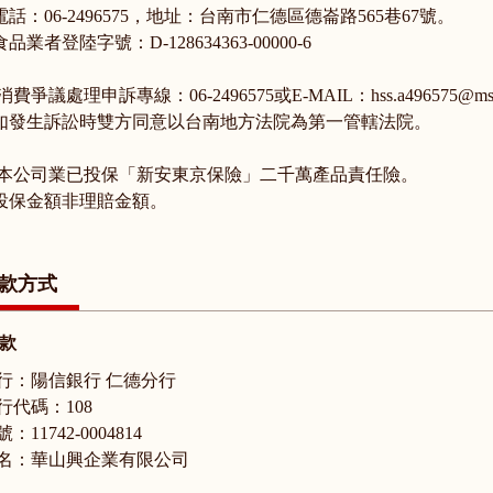
話：06-2496575，地址：台南市仁德區德崙路565巷67號。
品業者登陸字號：D-128634363-00000-6
. 消費爭議處理申訴專線：06-2496575或E-MAIL：hss.a496575@ms
發生訴訟時雙方同意以台南地方法院為第一管轄法院。
. 本公司業已投保「新安東京保險」二千萬產品責任險。
保金額非理賠金額。
款方式
款
行：陽信銀行 仁德分行
行代碼：108
：11742-0004814
名：華山興企業有限公司