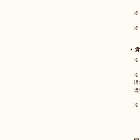
※
※
包
貨
※
※
購
購
※