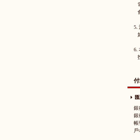
電
食
5
如
6
投
付
匯
銀
銀
帳號
戶