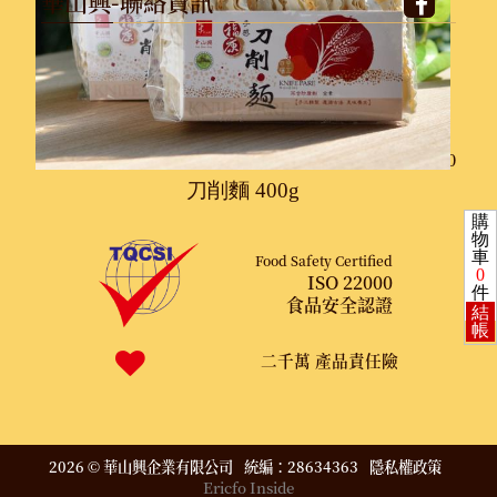
華山興-聯絡資訊
地 址 /
台南市仁德區德崙路565巷67號
關廟麵(細) 2400g - 傳統包裝
電 話 /
06-2496575
傳 真 /
06-2498783
關廟麵支(細條) 3000g
信 箱 /
hss.a496575@msa.hinet.net
服務時間 /
週一至週五 上午8:30-12:00~下午1:00-5:00
刀削麵 400g
購
物
車
Food Safety Certified
0
ISO 22000
件
食品安全認證
結
帳
二千萬 產品責任險
2026 © 華山興企業有限公司 統編：28634363
隱私權政策
Ericfo Inside