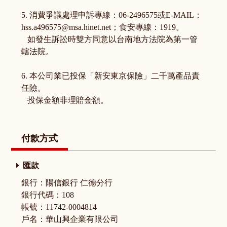
5. 消費爭議處理申訴專線：06-2496575或E-MAIL：
hss.a496575@msa.hinet.net；食安專線：1919。
如發生訴訟時雙方同意以台南地方法院為第一管
轄法院。
6. 本公司業已投保「新安東京保險」二千萬產品責
任險。
投保金額非理賠金額。
付款方式
匯款
銀行：陽信銀行 仁德分行
銀行代碼：108
帳號：11742-0004814
戶名：華山興企業有限公司