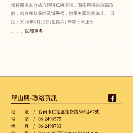
優質健康五行活力麵特色與製程，邀南縣鄉親蒞臨指
教，備有麵條品嚐及辦手禮，數量有限送完為止。 日
期：2010年6月12日(星期六) 時間：早上8:..
。。。閱讀更多
華山興-聯絡資訊
地 址 /
台南市仁德區德崙路565巷67號
電 話 /
06-2496575
傳 真 /
06-2498783
信 箱 /
hss.a496575@msa.hinet.net