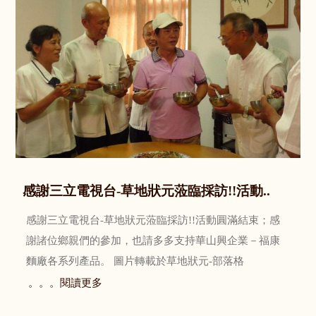
感謝三立電視台-草地狀元蒞臨採訪!!活動..
感謝三立電視台-草地狀元蒞臨採訪!!活動圓滿結束；感
謝諸位鄉親們的參加，也請多多支持華山興企業－福康
麵廠各系列產品。 圖片轉載於草地狀元-部落格
。。。閱讀更多